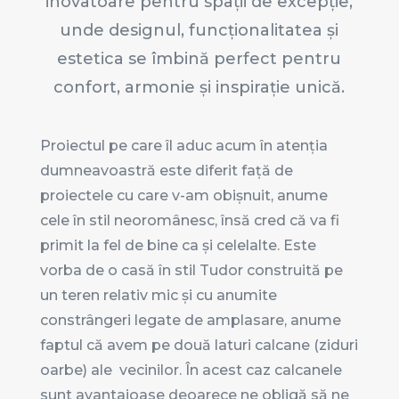
inovatoare pentru spații de excepție,
unde designul, funcționalitatea și
estetica se îmbină perfect pentru
confort, armonie și inspirație unică.
Proiectul pe care îl aduc acum în atenția
dumneavoastră este diferit față de
proiectele cu care v-am obișnuit, anume
cele în stil neoromânesc, însă cred că va fi
primit la fel de bine ca și celelalte. Este
vorba de o casă în stil Tudor construită pe
un teren relativ mic și cu anumite
constrângeri legate de amplasare, anume
faptul că avem pe două laturi calcane (ziduri
oarbe) ale vecinilor. În acest caz calcanele
sunt avantajoase deoarece ne obligă să ne