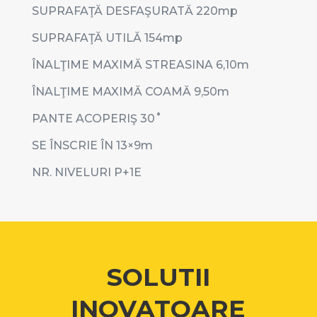
SUPRAFAŢĂ DESFAŞURATĂ 220mp
SUPRAFAŢĂ UTILĂ 154mp
ÎNALŢIME MAXIMĂ STREASINA 6,10m
ÎNALŢIME MAXIMĂ COAMĂ 9,50m
PANTE ACOPERIŞ 30˚
SE ÎNSCRIE ÎN 13×9m
NR. NIVELURI P+1E
SOLUTII
INOVATOARE